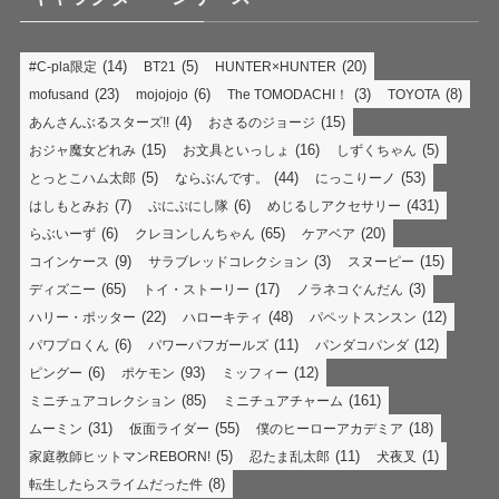
(14)
(5)
(20)
#C-pla限定
BT21
HUNTER×HUNTER
(23)
(6)
(3)
(8)
mofusand
mojojojo
The TOMODACHI！
TOYOTA
(4)
(15)
あんさんぶるスターズ!!
おさるのジョージ
(15)
(16)
(5)
おジャ魔女どれみ
お文具といっしょ
しずくちゃん
(5)
(44)
(53)
とっとこハム太郎
ならぶんです。
にっこりーノ
(7)
(6)
(431)
はしもとみお
ぷにぷにし隊
めじるしアクセサリー
(6)
(65)
(20)
らぶいーず
クレヨンしんちゃん
ケアベア
(9)
(3)
(15)
コインケース
サラブレッドコレクション
スヌーピー
(65)
(17)
(3)
ディズニー
トイ・ストーリー
ノラネコぐんだん
(22)
(48)
(12)
ハリー・ポッター
ハローキティ
パペットスンスン
(6)
(11)
(12)
パワプロくん
パワーパフガールズ
パンダコパンダ
(6)
(93)
(12)
ピングー
ポケモン
ミッフィー
(85)
(161)
ミニチュアコレクション
ミニチュアチャーム
(31)
(55)
(18)
ムーミン
仮面ライダー
僕のヒーローアカデミア
(5)
(11)
(1)
家庭教師ヒットマンREBORN!
忍たま乱太郎
犬夜叉
(8)
転生したらスライムだった件