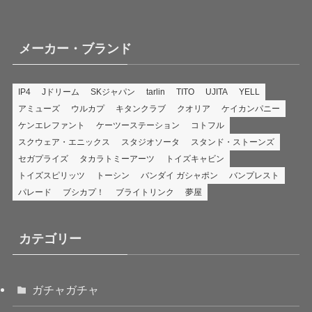
メーカー・ブランド
IP4
Jドリーム
SKジャパン
tarlin
TITO
UJITA
YELL
アミューズ
ウルカプ
キタンクラブ
クオリア
ケイカンパニー
ケンエレファント
ケーツーステーション
コトフル
スクウェア・エニックス
スタジオソータ
スタンド・ストーンズ
セガプライズ
タカラトミーアーツ
トイズキャビン
トイズスピリッツ
トーシン
バンダイ ガシャポン
バンプレスト
パレード
ブシカプ！
ブライトリンク
夢屋
カテゴリー
ガチャガチャ