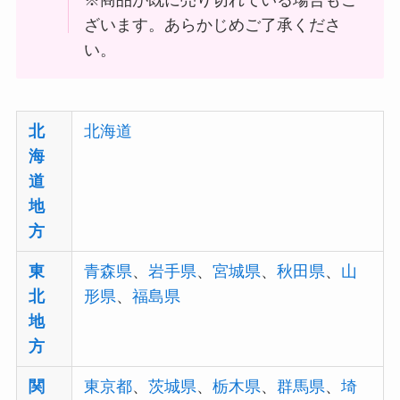
※商品が既に売り切れている場合もご
ざいます。あらかじめご了承くださ
い。
北
北海道
海
道
地
方
東
青森県
、
岩手県
、
宮城県
、
秋田県
、
山
北
形県
、
福島県
地
方
関
東京都
、
茨城県
、
栃木県
、
群馬県
、
埼