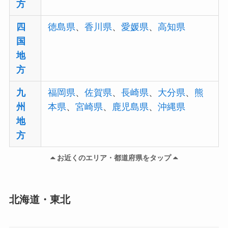
方
四
徳島県
、
香川県
、
愛媛県
、
高知県
国
地
方
九
福岡県
、
佐賀県
、
長崎県
、
大分県
、
熊
州
本県
、
宮崎県
、
鹿児島県
、
沖縄県
地
方
お近くのエリア・都道府県をタップ
北海道・東北