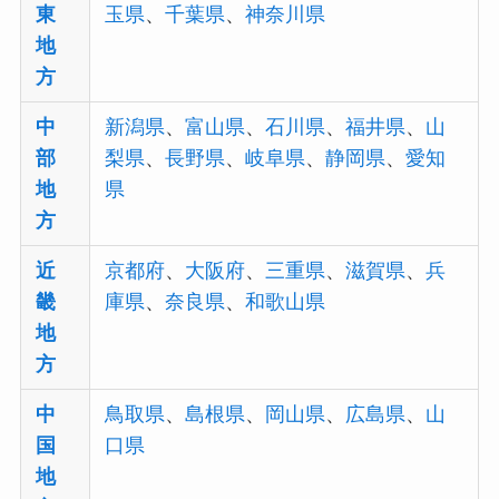
東
玉県
、
千葉県
、
神奈川県
地
方
中
新潟県
、
富山県
、
石川県
、
福井県
、
山
部
梨県
、
長野県
、
岐阜県
、
静岡県
、
愛知
地
県
方
近
京都府
、
大阪府
、
三重県
、
滋賀県
、
兵
畿
庫県
、
奈良県
、
和歌山県
地
方
中
鳥取県
、
島根県
、
岡山県
、
広島県
、
山
国
口県
地