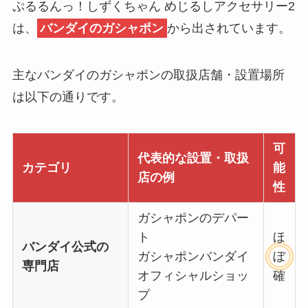
ぷるるんっ！しずくちゃん めじるしアクセサリー2
は、
バンダイのガシャポン
から出されています。
主なバンダイのガシャポンの取扱店舗・設置場所
は以下の通りです。
可
代表的な設置・取扱
カテゴリ
能
店の例
性
ガシャポンのデパー
ト
ほ
バンダイ公式の
ガシャポンバンダイ
ぼ
専門店
オフィシャルショッ
確
プ