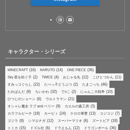
キャラクター・シリーズ
(16)
(14)
(36)
MINECRAFT
NARUTO
ONE PIECE
(2)
(4)
(12)
(11)
Sky 星を紡ぐ子
TWICE
おじゃる丸
こびとづかん
(22)
(2)
(46)
すみっコぐらし
たべっ子どうぶつ
たまごっち
(8)
(32)
(2)
(10)
たれぱんだ
ちいかわ
てnこ
にゃんこ大戦争
(6)
(21)
ひつじのショーン
ウルトラマン
(9)
(3)
オシャレ魔女 ラブ and ベリー
カエルの森工房
(18)
(24)
(13)
(7)
カラフルピーチ
カービィ
ケロロ軍曹
コジコジ
(9)
(12)
(6)
(18)
ゴジラ
シマエナガ
スーパーマリオ
ズートピア
(15)
(6)
(12)
(36)
トミカ
ドズル社
ドラえもん
ドラゴンボール