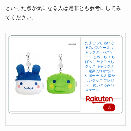
といった点が気になる人は是非とも参考にしてみ
てください。
たまごっち ぬいぐ
るみパスケース キ
ャラクターパスケ
ース まめっち くち
ぱっち たまごっち
グッズ キャラクタ
ー定期入れかわい
いポーチ 大人 懐か
しいグッズ プレゼ
ント ぬいぐるみパ
スケース
楽
天
で