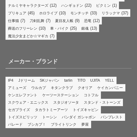
(12)
(22)
(1)
ナルミヤキャラクターズ
ハンギョドン
ピクミン
(45)
(10)
(33)
(37)
プリキュア
ホロライブ
モンチッチ
リラックマ
(7)
(7)
(9)
(12)
仕事猫
刀剣乱舞
夏目友人帳
恐竜
(10)
(25)
(13)
葬送のフリーレン
車・バイク
銀魂
(7)
魔法少女まどか☆マギカ
メーカー・ブランド
IP4
Jドリーム
SKジャパン
tarlin
TITO
UJITA
YELL
アミューズ
ウルカプ
キタンクラブ
クオリア
ケイカンパニー
ケンエレファント
ケーツーステーション
コトフル
スクウェア・エニックス
スタジオソータ
スタンド・ストーンズ
セガプライズ
タカラトミーアーツ
トイズキャビン
トイズスピリッツ
トーシン
バンダイ ガシャポン
バンプレスト
パレード
ブシカプ！
ブライトリンク
夢屋