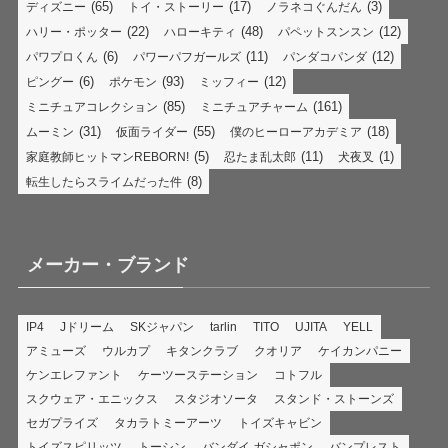
(65)
(17)
(3)
ディズニー
トイ・ストーリー
ノラネコぐんだん
(22)
(48)
(12)
ハリー・ポッター
ハローキティ
パペットスンスン
(6)
(11)
(12)
パワプロくん
パワーパフガールズ
パンダコパンダ
(6)
(93)
(12)
ピングー
ポケモン
ミッフィー
(85)
(161)
ミニチュアコレクション
ミニチュアチャーム
(31)
(55)
(18)
ムーミン
仮面ライダー
僕のヒーローアカデミア
(5)
(11)
(1)
家庭教師ヒットマンREBORN!
忍たま乱太郎
犬夜叉
(8)
転生したらスライムだった件
メーカー・ブランド
IP4
Jドリーム
SKジャパン
tarlin
TITO
UJITA
YELL
アミューズ
ウルカプ
キタンクラブ
クオリア
ケイカンパニー
ケンエレファント
ケーツーステーション
コトフル
スクウェア・エニックス
スタジオソータ
スタンド・ストーンズ
セガプライズ
タカラトミーアーツ
トイズキャビン
トイズスピリッツ
トーシン
バンダイ ガシャポン
バンプレスト