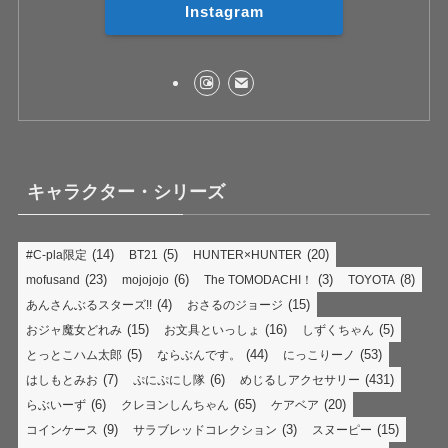
Instagram
キャラクター・シリーズ
(14)
(5)
(20)
#C-pla限定
BT21
HUNTER×HUNTER
(23)
(6)
(3)
(8)
mofusand
mojojojo
The TOMODACHI！
TOYOTA
(4)
(15)
あんさんぶるスターズ!!
おさるのジョージ
(15)
(16)
(5)
おジャ魔女どれみ
お文具といっしょ
しずくちゃん
(5)
(44)
(53)
とっとこハム太郎
ならぶんです。
にっこりーノ
(7)
(6)
(431)
はしもとみお
ぷにぷにし隊
めじるしアクセサリー
(6)
(65)
(20)
らぶいーず
クレヨンしんちゃん
ケアベア
(9)
(3)
(15)
コインケース
サラブレッドコレクション
スヌーピー