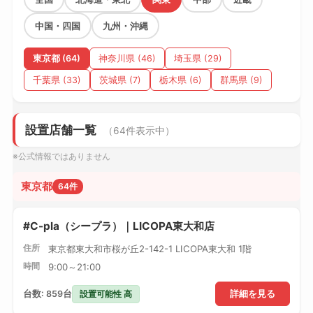
中国・四国
九州・沖縄
東京都 (64)
神奈川県 (46)
埼玉県 (29)
千葉県 (33)
茨城県 (7)
栃木県 (6)
群馬県 (9)
設置店舗一覧
（64件表示中）
※公式情報ではありません
東京都
64件
#C-pla（シープラ）｜LICOPA東大和店
住所
東京都東大和市桜が丘2-142-1 LICOPA東大和 1階
時間
9:00～21:00
設置可能性 高
台数: 859台
詳細を見る