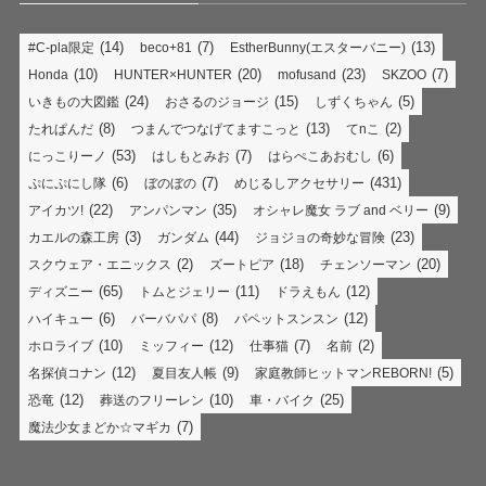
(14)
(7)
(13)
#C-pla限定
beco+81
EstherBunny(エスターバニー)
(10)
(20)
(23)
(7)
Honda
HUNTER×HUNTER
mofusand
SKZOO
(24)
(15)
(5)
いきもの大図鑑
おさるのジョージ
しずくちゃん
(8)
(13)
(2)
たれぱんだ
つまんでつなげてますこっと
てnこ
(53)
(7)
(6)
にっこりーノ
はしもとみお
はらぺこあおむし
(6)
(7)
(431)
ぷにぷにし隊
ぼのぼの
めじるしアクセサリー
(22)
(35)
(9)
アイカツ!
アンパンマン
オシャレ魔女 ラブ and ベリー
(3)
(44)
(23)
カエルの森工房
ガンダム
ジョジョの奇妙な冒険
(2)
(18)
(20)
スクウェア・エニックス
ズートピア
チェンソーマン
(65)
(11)
(12)
ディズニー
トムとジェリー
ドラえもん
(6)
(8)
(12)
ハイキュー
バーバパパ
パペットスンスン
(10)
(12)
(7)
(2)
ホロライブ
ミッフィー
仕事猫
名前
(12)
(9)
(5)
名探偵コナン
夏目友人帳
家庭教師ヒットマンREBORN!
(12)
(10)
(25)
恐竜
葬送のフリーレン
車・バイク
(7)
魔法少女まどか☆マギカ