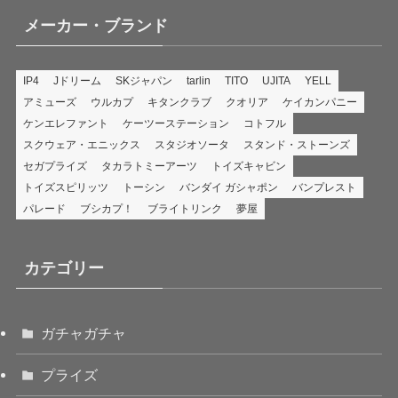
メーカー・ブランド
IP4
Jドリーム
SKジャパン
tarlin
TITO
UJITA
YELL
アミューズ
ウルカプ
キタンクラブ
クオリア
ケイカンパニー
ケンエレファント
ケーツーステーション
コトフル
スクウェア・エニックス
スタジオソータ
スタンド・ストーンズ
セガプライズ
タカラトミーアーツ
トイズキャビン
トイズスピリッツ
トーシン
バンダイ ガシャポン
バンプレスト
パレード
ブシカプ！
ブライトリンク
夢屋
カテゴリー
ガチャガチャ
プライズ