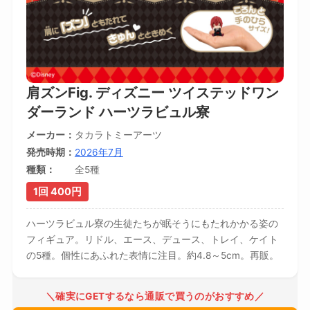
肩ズンFig. ディズニー ツイステッドワン
ダーランド ハーツラビュル寮
メーカー
タカラトミーアーツ
発売時期
2026年7月
種類
全5種
1回 400円
ハーツラビュル寮の生徒たちが眠そうにもたれかかる姿の
フィギュア。リドル、エース、デュース、トレイ、ケイト
の5種。個性にあふれた表情に注目。約4.8～5cm。再販。
＼確実にGETするなら通販で買うのがおすすめ／