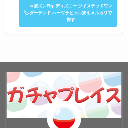
≫肩ズンFig. ディズニー ツイステッドワン
🏷
ダーランド ハーツラビュル寮をメルカリで
探す