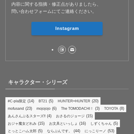
内容に関する指摘・修正点がありましたら、
問い合わせフォームにてご連絡ください。
Instagram
キャラクター・シリーズ
(14)
(5)
(20)
#C-pla限定
BT21
HUNTER×HUNTER
(23)
(6)
(3)
(8)
mofusand
mojojojo
The TOMODACHI！
TOYOTA
(4)
(15)
あんさんぶるスターズ!!
おさるのジョージ
(15)
(16)
(5)
おジャ魔女どれみ
お文具といっしょ
しずくちゃん
(5)
(44)
(53)
とっとこハム太郎
ならぶんです。
にっこりーノ