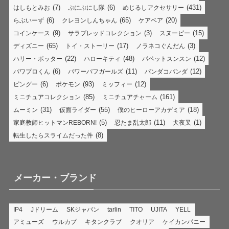
(7)
(6)
(431)
はしもとみお
ぷにぷにし隊
めじるしアクセサリー
(6)
(65)
(20)
らぶいーず
クレヨンしんちゃん
ケアベア
(9)
(3)
(15)
コインケース
サラブレッドコレクション
スヌーピー
(65)
(17)
(3)
ディズニー
トイ・ストーリー
ノラネコぐんだん
(22)
(48)
(12)
ハリー・ポッター
ハローキティ
パペットスンスン
(6)
(11)
(12)
パワプロくん
パワーパフガールズ
パンダコパンダ
(6)
(93)
(12)
ピングー
ポケモン
ミッフィー
(85)
(161)
ミニチュアコレクション
ミニチュアチャーム
(31)
(55)
(18)
ムーミン
仮面ライダー
僕のヒーローアカデミア
(5)
(11)
(1)
家庭教師ヒットマンREBORN!
忍たま乱太郎
犬夜叉
(8)
転生したらスライムだった件
メーカー・ブランド
IP4
Jドリーム
SKジャパン
tarlin
TITO
UJITA
YELL
アミューズ
ウルカプ
キタンクラブ
クオリア
ケイカンパニー