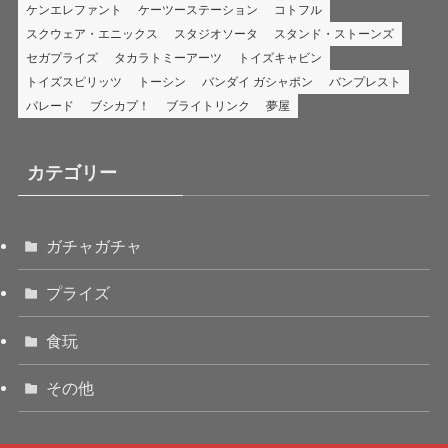
ケンエレファント
ケーツーステーション
コトフル
スクウェア・エニックス
スタジオソータ
スタンド・ストーンズ
セガプライズ
タカラトミーアーツ
トイズキャビン
トイズスピリッツ
トーシン
バンダイ ガシャポン
バンプレスト
パレード
ブシカプ！
ブライトリンク
夢屋
カテゴリー
ガチャガチャ
プライズ
食玩
その他