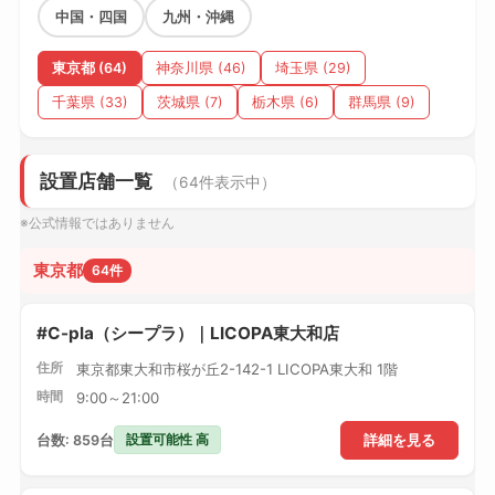
中国・四国
九州・沖縄
東京都 (64)
神奈川県 (46)
埼玉県 (29)
千葉県 (33)
茨城県 (7)
栃木県 (6)
群馬県 (9)
設置店舗一覧
（64件表示中）
※公式情報ではありません
東京都
64件
#C-pla（シープラ）｜LICOPA東大和店
住所
東京都東大和市桜が丘2-142-1 LICOPA東大和 1階
時間
9:00～21:00
設置可能性 高
台数: 859台
詳細を見る