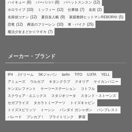
(6)
(8)
(12)
ハイキュー
バーバパパ
パペットスンスン
(10)
(12)
(7)
(2)
ホロライブ
ミッフィー
仕事猫
名前
(12)
(9)
(5)
名探偵コナン
夏目友人帳
家庭教師ヒットマンREBORN!
(12)
(10)
(25)
恐竜
葬送のフリーレン
車・バイク
(7)
魔法少女まどか☆マギカ
メーカー・ブランド
IP4
Jドリーム
SKジャパン
tarlin
TITO
UJITA
YELL
アミューズ
ウルカプ
キタンクラブ
クオリア
ケイカンパニー
ケンエレファント
ケーツーステーション
コトフル
スクウェア・エニックス
スタジオソータ
スタンド・ストーンズ
セガプライズ
タカラトミーアーツ
トイズキャビン
トイズスピリッツ
トーシン
バンダイ ガシャポン
バンプレスト
パレード
ブシカプ！
ブライトリンク
夢屋