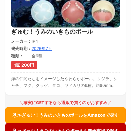
ぎゅむ！うみのいきものボール
メーカー
IP4
発売時期
2026年7月
種類
全6種
1回 200円
海の仲間たちをイメージしたやわらかボール。クジラ、シ
ャチ、フグ、クラゲ、タコ、ヤドカリの6種。約60mm。
＼確実にGETするなら通販で買うのがおすすめ／
≫ぎゅむ！うみのいきものボールをAmazonで探す
≫ぎゅむ！うみのいきものボールを楽天市場で探す