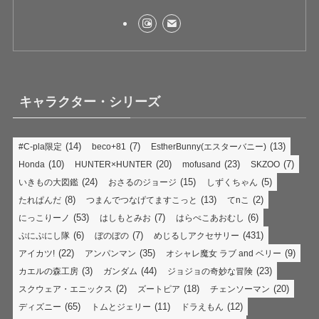
キャラクター・シリーズ
(14)
(7)
(13)
#C-pla限定
beco+81
EstherBunny(エスターバニー)
(10)
(20)
(23)
(7)
Honda
HUNTER×HUNTER
mofusand
SKZOO
(24)
(15)
(5)
いきもの大図鑑
おさるのジョージ
しずくちゃん
(8)
(13)
(2)
たれぱんだ
つまんでつなげてますこっと
てnこ
(53)
(7)
(6)
にっこりーノ
はしもとみお
はらぺこあおむし
(6)
(7)
(431)
ぷにぷにし隊
ぼのぼの
めじるしアクセサリー
(22)
(35)
(9)
アイカツ!
アンパンマン
オシャレ魔女 ラブ and ベリー
(3)
(44)
(23)
カエルの森工房
ガンダム
ジョジョの奇妙な冒険
(2)
(18)
(20)
スクウェア・エニックス
ズートピア
チェンソーマン
(65)
(11)
(12)
ディズニー
トムとジェリー
ドラえもん