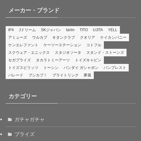
メーカー・ブランド
IP4
Jドリーム
SKジャパン
tarlin
TITO
UJITA
YELL
アミューズ
ウルカプ
キタンクラブ
クオリア
ケイカンパニー
ケンエレファント
ケーツーステーション
コトフル
スクウェア・エニックス
スタジオソータ
スタンド・ストーンズ
セガプライズ
タカラトミーアーツ
トイズキャビン
トイズスピリッツ
トーシン
バンダイ ガシャポン
バンプレスト
パレード
ブシカプ！
ブライトリンク
夢屋
カテゴリー
ガチャガチャ
プライズ