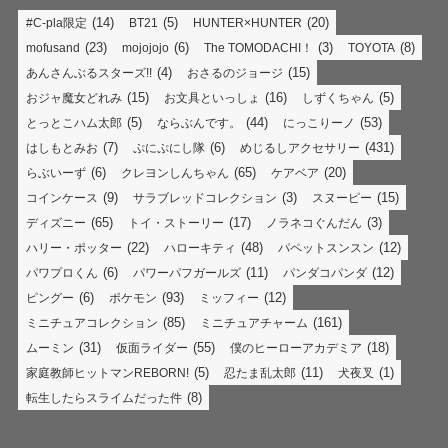
(14)
(5)
(20)
#C-pla限定
BT21
HUNTER×HUNTER
(23)
(6)
(3)
(8)
mofusand
mojojojo
The TOMODACHI！
TOYOTA
(4)
(15)
あんさんぶるスターズ!!
おさるのジョージ
(15)
(16)
(5)
おジャ魔女どれみ
お文具といっしょ
しずくちゃん
(5)
(44)
(53)
とっとこハム太郎
ならぶんです。
にっこりーノ
(7)
(6)
(431)
はしもとみお
ぷにぷにし隊
めじるしアクセサリー
(6)
(65)
(20)
らぶいーず
クレヨンしんちゃん
ケアベア
(9)
(3)
(15)
コインケース
サラブレッドコレクション
スヌーピー
(65)
(17)
(3)
ディズニー
トイ・ストーリー
ノラネコぐんだん
(22)
(48)
(12)
ハリー・ポッター
ハローキティ
パペットスンスン
(6)
(11)
(12)
パワプロくん
パワーパフガールズ
パンダコパンダ
(6)
(93)
(12)
ピングー
ポケモン
ミッフィー
(85)
(161)
ミニチュアコレクション
ミニチュアチャーム
(31)
(55)
(18)
ムーミン
仮面ライダー
僕のヒーローアカデミア
(5)
(11)
(1)
家庭教師ヒットマンREBORN!
忍たま乱太郎
犬夜叉
(8)
転生したらスライムだった件