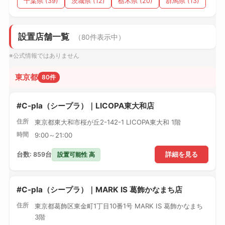
千葉県 (39)
茨城県 (12)
栃木県 (20)
群馬県 (13)
設置店舗一覧
（80件表示中）
※公式情報ではありません
東京都
80件
#C-pla（シープラ）｜LICOPA東大和店
住所
東京都東大和市桜が丘2-142-1 LICOPA東大和 1階
時間
9:00～21:00
設置可能性 高
台数: 859台
詳細を見る
#C-pla（シープラ）｜MARK IS 葛飾かなまち店
住所
東京都葛飾区東金町1丁目10番1号 MARK IS 葛飾かなまち
3階